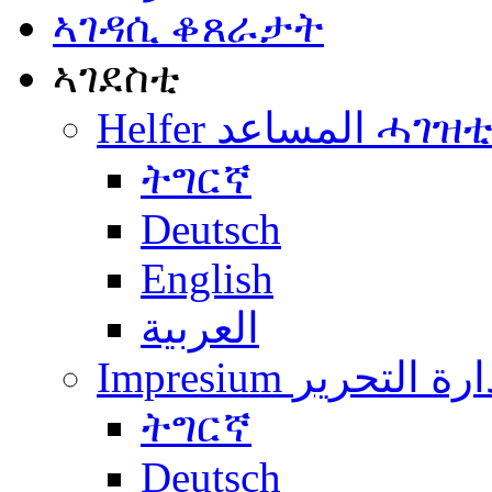
ኣገዳሲ ቆጸራታት
ኣገደስቲ
Helfer المساعد ሓገዝ
ትግርኛ
Deutsch
English
العربية
Impresium رة التحرير
ትግርኛ
Deutsch