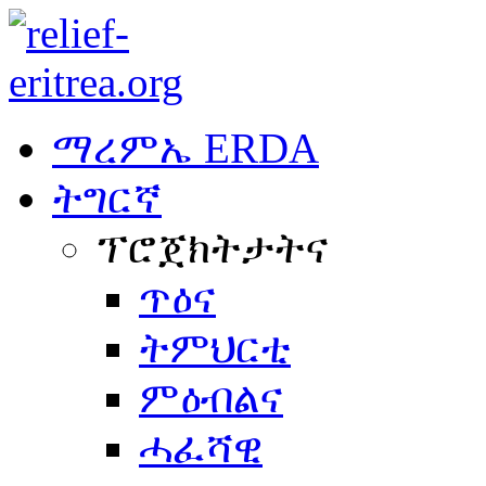
ማረምኤ ERDA
ትግርኛ
ፕሮጀክትታትና
ጥዕና
ትምህርቲ
ምዕብልና
ሓፈሻዊ