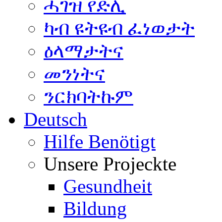
ሓገዝ የድሊ
ካብ ዩትዩብ ፈነወታት
ዕላማታትና
መንነትና
ንርክባትኩም
Deutsch
Hilfe Benötigt
Unsere Projeckte
Gesundheit
Bildung